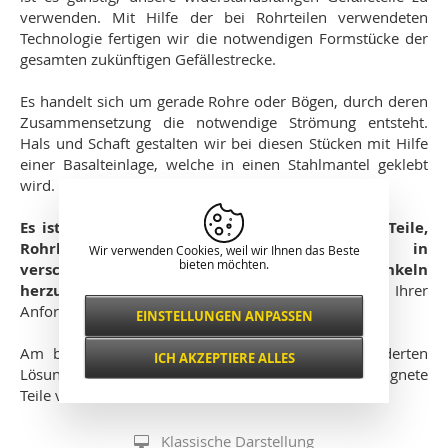
verwenden. Mit Hilfe der bei Rohrteilen verwendeten
Technologie fertigen wir die notwendigen Formstücke der
gesamten zukünftigen Gefällestrecke.
Es handelt sich um gerade Rohre oder Bögen, durch deren
Zusammensetzung die notwendige Strömung entsteht.
Hals und Schaft gestalten wir bei diesen Stücken mit Hilfe
einer Basalteinlage, welche in einen Stahlmantel geklebt
wird.
Es ist möglich, verschiedene Durchmesser der Teile,
Rohrlängen nach Anforderung, Bögen in
Wir verwenden Cookies, weil wir Ihnen das Beste
bieten möchten.
verschiedenen Radien und auch Winkeln
herzustellen
. Praktisch liegt es nur an Ihnen und Ihrer
Anforderung.
EINSTELLUNGEN ANPASSEN
Notwendig
IMMER AKTIV
Am besten ist es, uns eine Zeichnung der geforderten
ICH AKZEPTIERE ALLES
Lösung zuzusenden und wir schlagen Ihnen gern geeignete
Für wichtige Website-Funktionen wie
Sicherheit, Netzwerkverwaltung,
Teile vor.
Funktional und
Zugänglichkeit und grundlegende
bevorzugt
Besucherstatistiken.
Klassische Darstellung