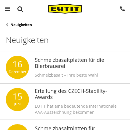
Neuigkeiten
Neuigkeiten
Schmelzbasaltplatten für die
16
Bierbrauerei
Dezember
Schmelzbasalt – Ihre beste Wahl
Erteilung des CZECH-Stability-
15
Awards
Juni
EUTIT hat eine bedeutende internationale
AAA-Auszeichnung bekommen
Schmelzbasaltplatten für