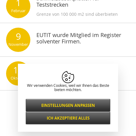
1
Teststrecken
Februar
Grenze von 100 000 m2 sind überbieten
9
EUTIT wurde Mitglied im Register
solventer Firmen.
November
17
Schneiden von Basaltplatten
Oktober
JA es geht! Lesen Sie wie es geht.
Wir verwenden Cookies, weil wir Ihnen das Beste
bieten möchten.
Klassische Darstellung
EINSTELLUNGEN ANPASSEN
Notwendig
IMMER AKTIV
ICH AKZEPTIERE ALLES
Für wichtige Website-Funktionen wie
Sicherheit, Netzwerkverwaltung,
Funktional und
Zugänglichkeit und grundlegende