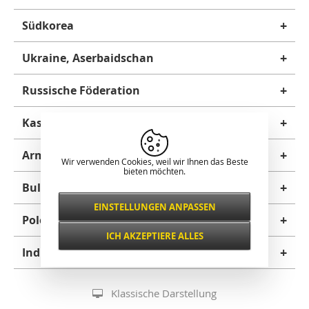
+
Südkorea
+
Ukraine, Aserbaidschan
+
Russische Föderation
+
Kasachstan, Mongolei
+
Armenien
Wir verwenden Cookies, weil wir Ihnen das Beste
bieten möchten.
+
Bulgarien
EINSTELLUNGEN ANPASSEN
Notwendig
+
Polen
IMMER AKTIV
ICH AKZEPTIERE ALLES
Für wichtige Website-Funktionen wie
+
Indien
Sicherheit, Netzwerkverwaltung,
Funktional und
Zugänglichkeit und grundlegende
bevorzugt
Besucherstatistiken.
Klassische Darstellung
Mit dieser Einstellung ist die Site