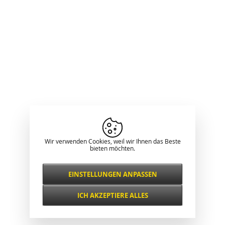
Wir verwenden Cookies, weil wir Ihnen das Beste
bieten möchten.
EINSTELLUNGEN ANPASSEN
Notwendig
IMMER AKTIV
ICH AKZEPTIERE ALLES
Für wichtige Website-Funktionen wie
Sicherheit, Netzwerkverwaltung,
Funktional und
Zugänglichkeit und grundlegende