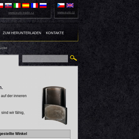
www.eutit.cz
www.eutit.trade.cz
ZUM HERUNTERLADEN
KONTAKTE
tücke
n.
 auf der inneren
sind wir fähig,
gestellte Winkel