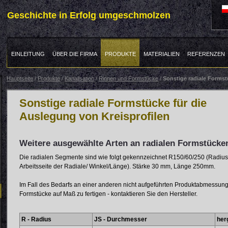
Geschichte in Erfolg umgeschmolzen
EINLEITUNG
ÜBER DIE FIRMA
PRODUKTE
MATERIALIEN
REFERENZEN
Hauptseite
/
Produkte
/
Kanalisation
/
Rinnen und Formstücke
/
Sonstige radiale Forms
Sonstige radiale Formstücke für die
Auslegung von Kreisprofilen
Weitere ausgewählte Arten an radialen Formstücke
Die radialen Segmente sind wie folgt gekennzeichnet R150/60/250 (Radius
Arbeitsseite der Radiale/ Winkel/Länge). Stärke 30 mm, Länge 250mm.
Im Fall des Bedarfs an einer anderen nicht aufgeführten Produktabmessung 
Formstücke auf Maß zu fertigen - kontaktieren Sie den Hersteller.
R - Radius
JS - Durchmesser
her