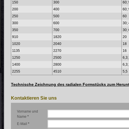
150
300
60;
200
400
60;
250
500
60
300
600
30; 
350
700
30;
910
1820
20
1020
2040
18
1135
2270
16
1250
2500
6,3;
1400
2800
6,3;
2255
4510
5,5
Technische Zeichnung des radialen Formstücks zum Herunt
Kontaktieren Sie uns
Vorname und
Name
*
E-Mail
*