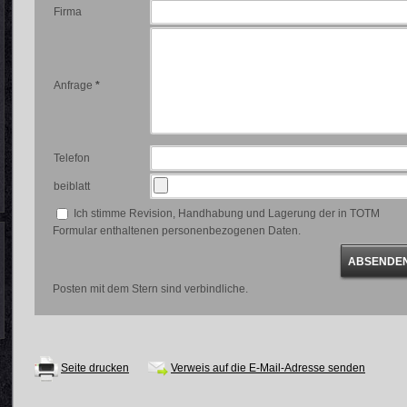
Firma
Anfrage
*
Telefon
beiblatt
Ich stimme Revision, Handhabung und Lagerung der in TOTM
Formular enthaltenen personenbezogenen Daten.
Posten mit dem Stern sind verbindliche.
Seite drucken
Verweis auf die E-Mail-Adresse senden