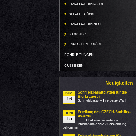
KANALISATIONSROHRE
GEFÄLLESTÜCKE
KANALISATIONSZIEGEL
FORMSTÜCKE
EMPFOHLENER MÖRTEL
ROHRLEITUNGEN
GUSSEISEN
Neuigkeiten
Schmelzbasaltplatten für die
DEZ.
Bierbrauerei
16
Schmelzbasalt – Ihre beste Wahl
Erteilung des CZECH-Stability-
JUNI
Awards
15
EUTIT hat eine bedeutende
internationale AAA-Auszeichnung
bekommen