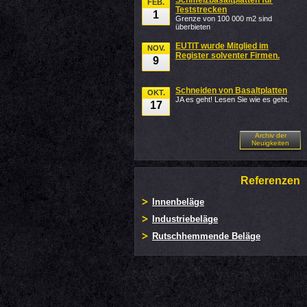
Schmelzbasaltplatten für
FEB.
Teststrecken
1
Grenze von 100 000 m2 sind
überbieten
EUTIT wurde Mitglied im
NOV.
Register solventer Firmen.
9
Schneiden von Basaltplatten
OKT.
JA es geht! Lesen Sie wie es geht.
17
Archiv der
Neuigkeiten
Referenzen
Innenbeläge
Industriebeläge
Rutschhemmende Beläge