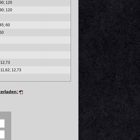
 90; 120
 90; 120
45; 60
 60
 12,73
 11,62; 12,73
erladen: