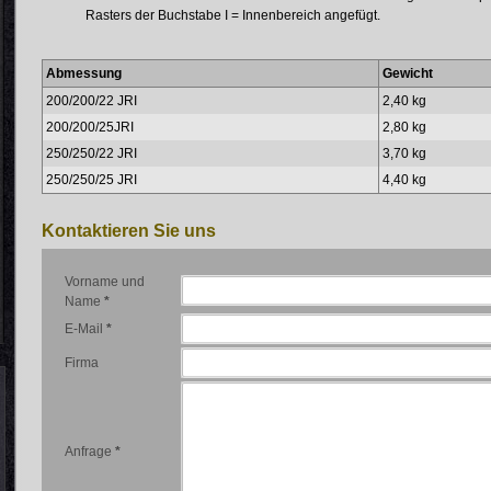
Rasters der Buchstabe I = Innenbereich angefügt.
Abmessung
Gewicht
200/200/22 JRI
2,40 kg
200/200/25JRI
2,80 kg
250/250/22 JRI
3,70 kg
250/250/25 JRI
4,40 kg
Kontaktieren Sie uns
Vorname und
Name
*
E-Mail
*
Firma
Anfrage
*