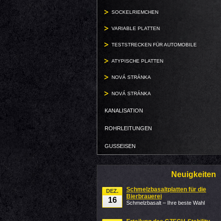
SOCKELRIEMCHEN
VARIABLE PLATTEN
TESTSTRECKEN FÜR AUTOMOBILE
ATYPISCHE PLATTEN
NOVÁ STRÁNKA
NOVÁ STRÁNKA
KANALISATION
ROHRLEITUNGEN
GUSSEISEN
Neuigkeiten
Schmelzbasaltplatten für die
DEZ.
Bierbrauerei
16
Schmelzbasalt – Ihre beste Wahl