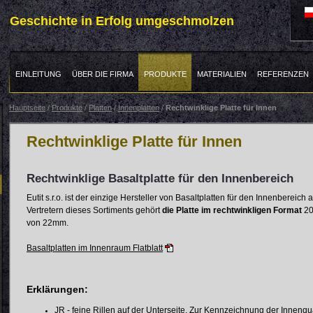
Geschichte in Erfolg umgeschmolzen
EINLEITUNG
ÜBER DIE FIRMA
PRODUKTE
MATERIALIEN
REFERENZEN
Hauptseite
/
Produkte
/
Platten
/
Innenplatten
/
Rechtwinklige Platte für Innen
Rechtwinklige Platte für Innen
Rechtwinklige Basaltplatte für den Innenbereich
Eutit s.r.o. ist der einzige Hersteller von Basaltplatten für den Innenbereich
Vertretern dieses Sortiments gehört
die Platte im rechtwinkligen Format
20
von 22mm.
Basaltplatten im Innenraum Flatblatt
Erklärungen:
JR - feine Rillen auf der Unterseite. Zur Kennzeichnung der Innenqu