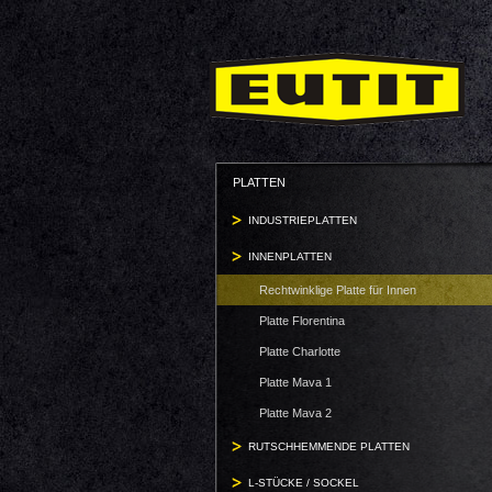
PLATTEN
INDUSTRIEPLATTEN
INNENPLATTEN
Rechtwinklige Platte für Innen
Platte Florentina
Platte Charlotte
Platte Mava 1
Platte Mava 2
RUTSCHHEMMENDE PLATTEN
L-STÜCKE / SOCKEL