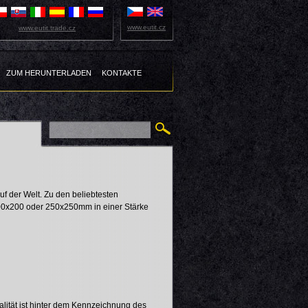
www.eutit.cz
www.eutit.trade.cz
ZUM HERUNTERLADEN
KONTAKTE
 auf der Welt. Zu den beliebtesten
0x200 oder 250x250mm in einer Stärke
alität ist hinter dem Kennzeichnung des