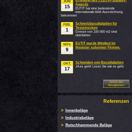
Erteilung des CZECH-Stability-
JUNI
Awards
15
EUTIT hat eine bedeutende
internationale AAA-Auszeichnung
bekommen
Schmelzbasaltplatten für
FEB.
Teststrecken
1
Grenze von 100 000 m2 sind
überbieten
EUTIT wurde Mitglied im
NOV.
Register solventer Firmen.
9
Schneiden von Basaltplatten
OKT.
JA es geht! Lesen Sie wie es geht.
17
Archiv der
Neuigkeiten
Referenzen
Innenbeläge
Industriebeläge
Rutschhemmende Beläge