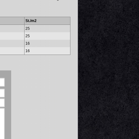
St./m2
25
25
16
16