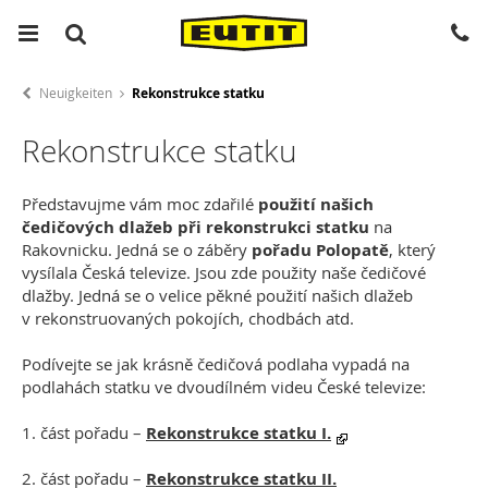
Neuigkeiten
Rekonstrukce statku
Rekonstrukce statku
Představujme vám moc zdařilé
použití našich
čedičových dlažeb při rekonstrukci statku
na
Rakovnicku. Jedná se o záběry
pořadu Polopatě
, který
vysílala Česká televize. Jsou zde použity naše čedičové
dlažby. Jedná se o velice pěkné použití našich dlažeb
v rekonstruovaných pokojích, chodbách atd.
Podívejte se jak krásně čedičová podlaha vypadá na
podlahách statku ve dvoudílném videu České televize:
1. část pořadu –
Rekonstrukce statku I.
2. část pořadu –
Rekonstrukce statku II.