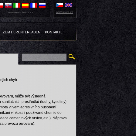
www.eutit.cz
www.eutit.trade.cz
ZUM HERUNTERLADEN
KONTAKTE
jich chyb ...
pivovaru, může být výsledná
sanitačních prostředků (louhy, kyseliny).
hmota vlivem agresivního púsobení
nikání vlhkosti i používané chemie do
adace cementových vrstev, atd.). Náprava
 za provozu pivovaru).