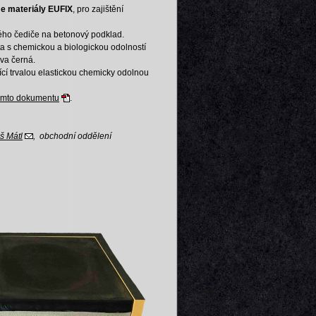
e materiály EUFIX
, pro zajištění
eného čediče na betonový podklad.
ta s chemickou a biologickou odolností
va černá.
ící trvalou elastickou chemicky odolnou
omto dokumentu
.
š Mátl
, obchodní oddělení