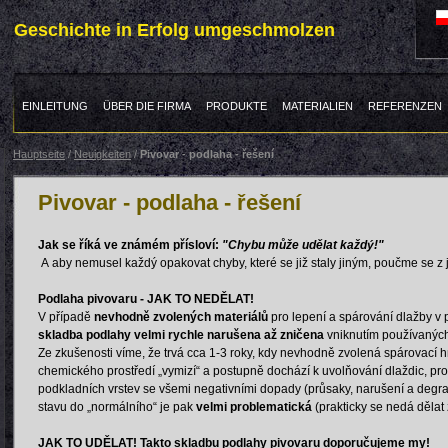
Geschichte in Erfolg umgeschmolzen
EINLEITUNG
ÜBER DIE FIRMA
PRODUKTE
MATERIALIEN
REFERENZEN
Hauptseite
/
Neuigkeiten
/
Pivovar - podlaha - řešení
Pivovar - podlaha - řešení
Jak se říká ve známém přísloví:
"Chybu může udělat každý!"
A aby nemusel každý opakovat chyby, které se již staly jiným, poučme se z je
Podlaha pivovaru - JAK TO NEDĚLAT!
V případě
nevhodně zvolených materiálů
pro lepení a spárování dlažby v 
skladba podlahy velmi rychle narušena až zničena
vniknutím používaných 
Ze zkušenosti víme, že trvá cca 1-3 roky, kdy nevhodně zvolená spárovací 
chemického prostředí „vymizí“ a postupně dochází k uvolňování dlaždic, pro
podkladních vrstev se všemi negativními dopady (průsaky, narušení a degr
stavu do „normálního“ je pak
velmi problematická
(prakticky se nedá dělat
JAK TO UDĚLAT! Takto skladbu podlahy pivovaru doporučujeme my!