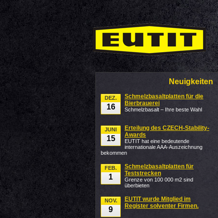
Neuigkeiten
Schmelzbasaltplatten für die
DEZ.
Bierbrauerei
16
Schmelzbasalt – Ihre beste Wahl
Erteilung des CZECH-Stability-
JUNI
Awards
15
EUTIT hat eine bedeutende
internationale AAA-Auszeichnung
bekommen
Schmelzbasaltplatten für
FEB.
Teststrecken
1
Grenze von 100 000 m2 sind
überbieten
EUTIT wurde Mitglied im
NOV.
Register solventer Firmen.
9