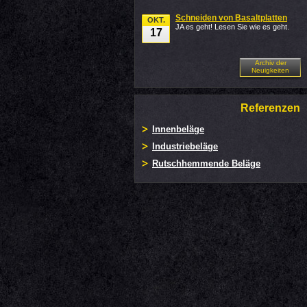
Schneiden von Basaltplatten
OKT.
JA es geht! Lesen Sie wie es geht.
17
Archiv der
Neuigkeiten
Referenzen
Innenbeläge
Industriebeläge
Rutschhemmende Beläge