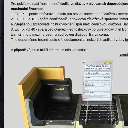
Pro pokládku naší "nesmrtelné" čedičové dlažby v pivovarech
doporučujem
maximální životnosti
.
1. EUFIX I - podkladní vrstva - malta pro bez dutinové lepení dlažeb z tav
2. EUFIX EP-JF1 - spára čedič/čedič - epoxidová třísložková spárovací hmo
a vylepšenou zpracovatelností k vyplnění spár mezi čedičovou dlažbou. Bar
3. EUFIX PU 40 - spára čedič/nerez - jednosložkový polyuretanový tmel tvoř
těsnící hmotu mezi nerezem a čedičovou dlažbou. Barva černá.
Toto doporučené řešení spolu s fotodokumentací nekterých aplikací zde v
t
V případě zájmu o bližší informace nás kontaktujte.
Tomá