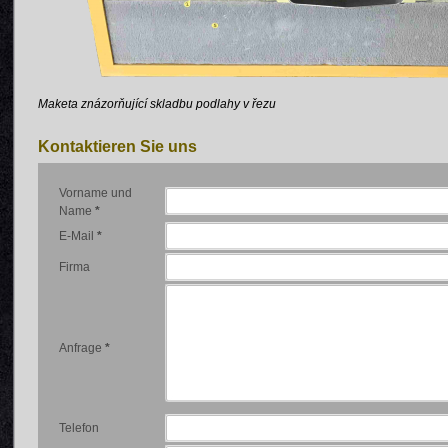
Maketa znázorňující skladbu podlahy v řezu
Kontaktieren Sie uns
Vorname und
Name
*
E-Mail
*
Firma
Anfrage
*
Telefon