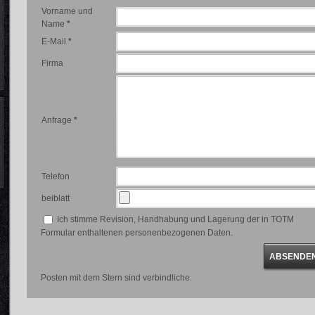
Vorname und
Name
*
E-Mail
*
Firma
Anfrage
*
Telefon
beiblatt
Ich stimme Revision, Handhabung und Lagerung der in TOTM
Formular enthaltenen personenbezogenen Daten.
Posten mit dem Stern sind verbindliche.