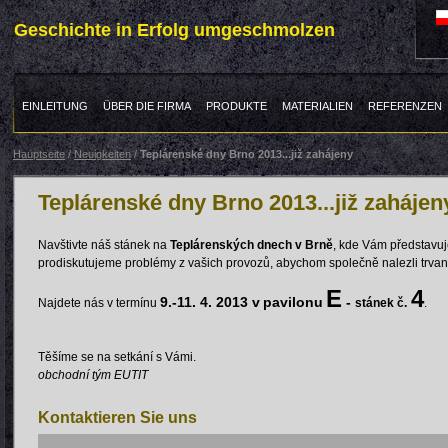
Geschichte in Erfolg umgeschmolzen
EINLEITUNG
ÜBER DIE FIRMA
PRODUKTE
MATERIALIEN
REFERENZEN
Hauptseite
/
Neuigkeiten
/
Teplárenské dny Brno 2013...již zahájeny
Teplárenské dny Brno 2013...již zahájen
Navštivte náš stánek na
Teplárenských dnech v Brně
, kde Vám představuj
prodiskutujeme problémy z vašich provozů, abychom společně nalezli trvanl
E
4
9.-11. 4. 2013 v
pavilonu
-
Najdete nás v termínu
stánek č.
.
Těšíme se na setkání s Vámi.
obchodní tým EUTIT
Kontaktieren Sie uns