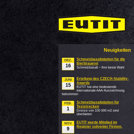
Neuigkeiten
Schmelzbasaltplatten für die
DEZ.
Bierbrauerei
16
Schmelzbasalt – Ihre beste Wahl
Erteilung des CZECH-Stability-
JUNI
Awards
15
EUTIT hat eine bedeutende
internationale AAA-Auszeichnung
bekommen
Schmelzbasaltplatten für
FEB.
Teststrecken
1
Grenze von 100 000 m2 sind
überbieten
EUTIT wurde Mitglied im
NOV.
Register solventer Firmen.
9