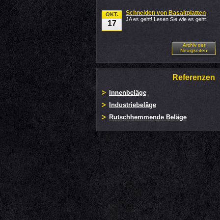
Schneiden von Basaltplatten
OKT.
JA es geht! Lesen Sie wie es geht.
17
Archiv der
Neuigkeiten
Referenzen
Innenbeläge
Industriebeläge
Rutschhemmende Beläge