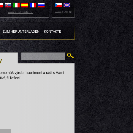
www.eutit.cz
www.eutit.trade.cz
ZUM HERUNTERLADEN
KONTAKTE
y
eme náš výrobní sortiment a rádi s Vámi
ivější řešení.