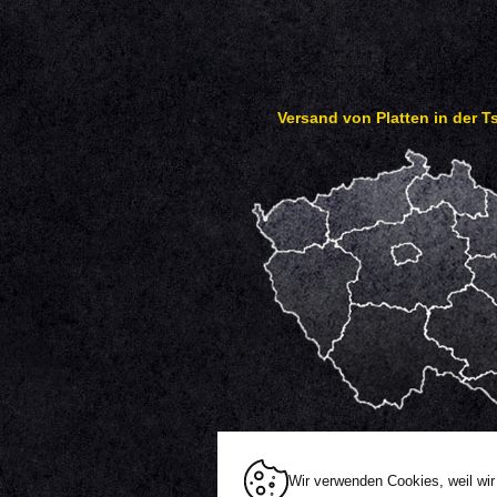
Versand von Platten in der 
Wir verwenden Cookies, weil wir
Alle Rechte vorbehalten |
Sitemap
|
Cookie