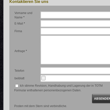
Kontaktieren Sie uns
Vorname und
Name
*
E-Mail
*
Firma
Anfrage
*
Telefon
beiblatt
Ich stimme Revision, Handhabung und Lagerung der in TOTM
Formular enthaltenen personenbezogenen Daten.
Posten mit dem Stern sind verbindliche.