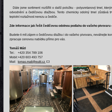
Dále jsme sortiment rozšířili o další položku - polyuretanový tmel, kter
odvodnění a čedičovou dlažbou. Tento chemicky odolný tmel zůstává tr
teplotní roztažnost nerezu a čediče.
Zde informace jak řešit čedičovou odolnou podlahu do vašeho pivovaru 
Budete-li mít zájem o čedičovou dlažbu i do vašeho pivovaru, neváhejte kon
zpracuje cenovou nabídku přímo pro vás.
Tomáš Mátl
Tel.:
+420 354 789 106
Mobil:
+420 603 493 757
Mail:
tomas.matl@eutit.cz