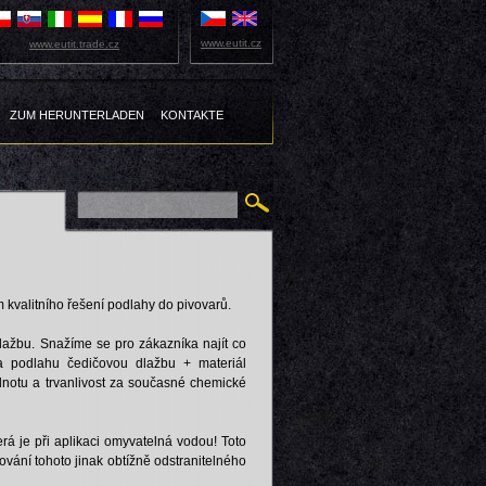
www.eutit.cz
www.eutit.trade.cz
ZUM HERUNTERLADEN
KONTAKTE
kvalitního řešení podlahy do pivovarů.
ažbu. Snažíme se pro zákazníka najít co
na podlahu čedičovou dlažbu + materiál
dnotu a trvanlivost za současné chemické
rá je při aplikaci omyvatelná vodou! Toto
vání tohoto jinak obtížně odstranitelného