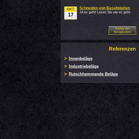
Schneiden von Basaltplatten
OKT.
JA es geht! Lesen Sie wie es geht.
17
Archiv der
Neuigkeiten
Referenzen
Innenbeläge
Industriebeläge
Rutschhemmende Beläge