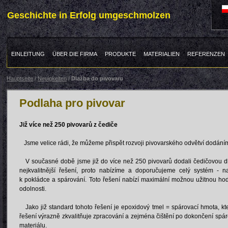
Geschichte in Erfolg umgeschmolzen
EINLEITUNG
ÜBER DIE FIRMA
PRODUKTE
MATERIALIEN
REFERENZEN
Hauptseite
/
Neuigkeiten
/
Dlažba do pivovaru
Podlaha pro pivovar
Již více než 250 pivovarů z čediče
Jsme velice rádi, že můžeme přispět rozvoji pivovarského odvětví dodáním 
V současné době jsme již do více než 250 pivovarů dodali čedičovou dl
nejkvalitnější řešení, proto nabízíme a doporučujeme celý systém - 
k pokládce a spárování. Toto řešení nabízí maximální možnou užitnou ho
odolnosti.
Jako již standard tohoto řešení je epoxidový tmel = spárovací hmota, kte
řešení výrazně zkvalitňuje zpracování a zejména čištění po dokončení spáro
materiálu.