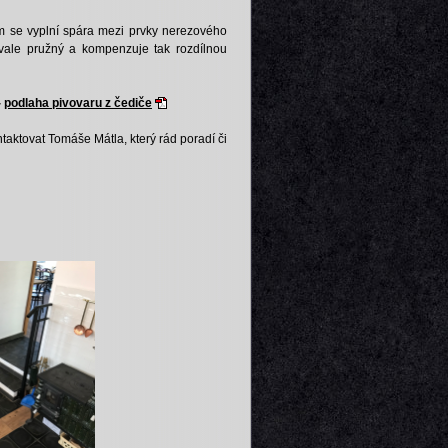
ým se vyplní spára mezi prvky nerezového
vale pružný a kompenzuje tak rozdílnou
-
podlaha pivovaru z čediče
taktovat Tomáše Mátla, který rád poradí či