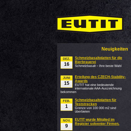
Neuigkeiten
Schmelzbasaltplatten für die
DEZ.
Bierbrauerei
16
Schmelzbasalt – Ihre beste Wahl
Erteilung des CZECH-Stability-
JUNI
Awards
15
EUTIT hat eine bedeutende
internationale AAA-Auszeichnung
bekommen
Schmelzbasaltplatten für
FEB.
Teststrecken
1
Grenze von 100 000 m2 sind
überbieten
EUTIT wurde Mitglied im
NOV.
Register solventer Firmen.
9