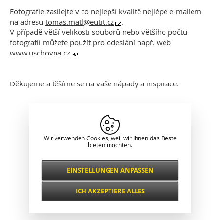
Fotografie zasílejte v co nejlepší kvalitě nejlépe e-mailem
na adresu
tomas.matl@eutit.cz
.
V případě větší velikosti souborů nebo většího počtu
fotografií můžete použít pro odeslání např. web
www.uschovna.cz
Děkujeme a těšíme se na vaše nápady a inspirace.
Klassische Darstellung
Wir verwenden Cookies, weil wir Ihnen das Beste
bieten möchten.
EINSTELLUNGEN ANPASSEN
Notwendig
IMMER AKTIV
ICH AKZEPTIERE ALLES
Für wichtige Website-Funktionen wie
Sicherheit, Netzwerkverwaltung,
Funktional und
Zugänglichkeit und grundlegende