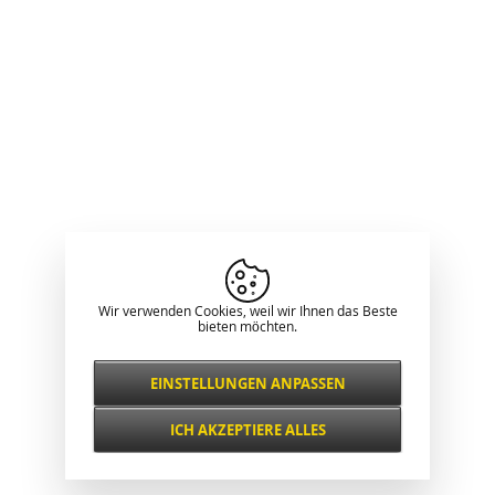
Wir verwenden Cookies, weil wir Ihnen das Beste
bieten möchten.
EINSTELLUNGEN ANPASSEN
Notwendig
IMMER AKTIV
ICH AKZEPTIERE ALLES
Für wichtige Website-Funktionen wie
Sicherheit, Netzwerkverwaltung,
Funktional und
Zugänglichkeit und grundlegende