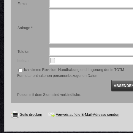
Firma
Anfrage
*
Telefon
beiblatt
Ich stimme Revision, Handhabung und Lagerung der in TOTM
Formular enthaltenen personenbezogenen Daten.
Posten mit dem Stern sind verbindliche.
Seite drucken
Verweis auf die E-Mail-Adresse senden