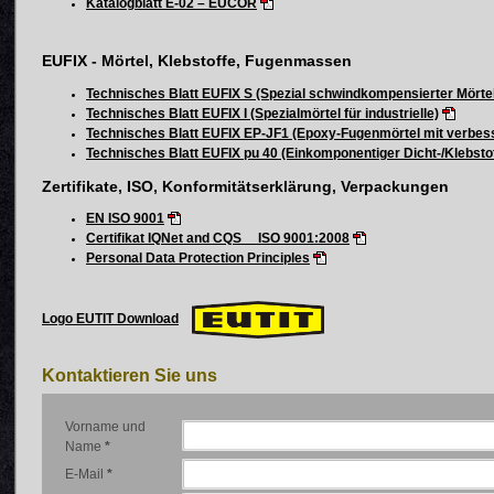
Katalogblatt E-02 – EUCOR
EUFIX - Mörtel, Klebstoffe, Fugenmassen
Technisches Blatt EUFIX S (Spezial schwindkompensierter Mörte
Technisches Blatt EUFIX I (Spezialmörtel für industrielle)
Technisches Blatt EUFIX EP-JF1 (Epoxy-Fugenmörtel mit verbesse
Technisches Blatt EUFIX pu 40 (Einkomponentiger Dicht-/Klebsto
Zertifikate, ISO, Konformitätserklärung, Verpackungen
EN ISO 9001
Certifikat IQNet and CQS ISO 9001:2008
Personal Data Protection Principles
Logo EUTIT Download
Kontaktieren Sie uns
Vorname und
Name
*
E-Mail
*