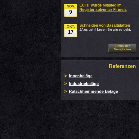
EUTIT wurde Mitglied im
NOV.
Register solventer Firmen.
9
Schneiden von Basaltplatten
OKT.
JA es geht! Lesen Sie wie es geht.
17
Archiv der
Neuigkeiten
Referenzen
Innenbeläge
Industriebeläge
Rutschhemmende Beläge