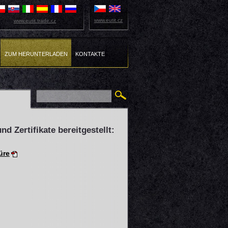
www.eutit.cz
www.eutit.trade.cz
ZUM HERUNTERLADEN
KONTAKTE
nd Zertifikate bereitgestellt:
üre