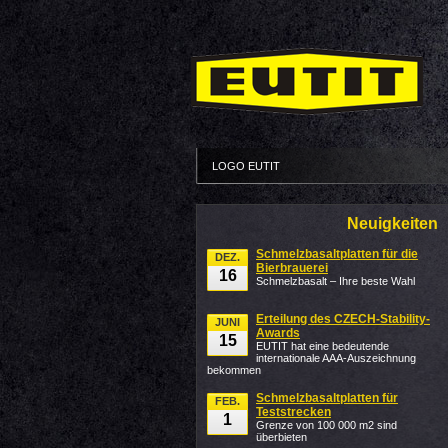
LOGO EUTIT
Neuigkeiten
Schmelzbasaltplatten für die
DEZ.
Bierbrauerei
16
Schmelzbasalt – Ihre beste Wahl
Erteilung des CZECH-Stability-
JUNI
Awards
15
EUTIT hat eine bedeutende
internationale AAA-Auszeichnung
bekommen
Schmelzbasaltplatten für
FEB.
Teststrecken
1
Grenze von 100 000 m2 sind
überbieten